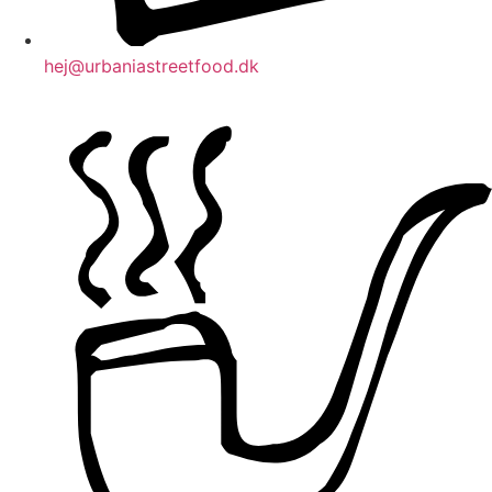
hej@urbaniastreetfood.dk