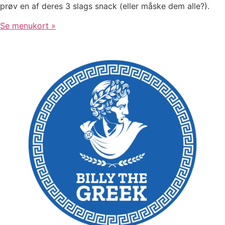
prøv en af deres 3 slags snack (eller måske dem alle?).
Se menukort »