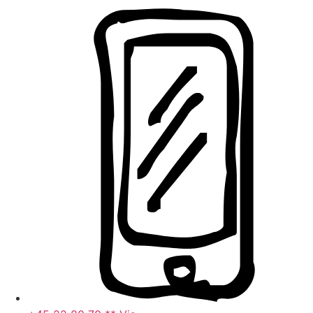
Videre
til
indhold