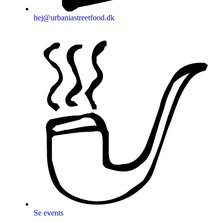
hej@urbaniastreetfood.dk
Se events