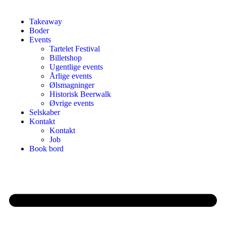
Takeaway
Boder
Events
Tartelet Festival
Billetshop
Ugentlige events
Årlige events
Ølsmagninger
Historisk Beerwalk
Øvrige events
Selskaber
Kontakt
Kontakt
Job
Book bord