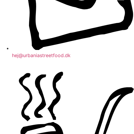
hej@urbaniastreetfood.dk