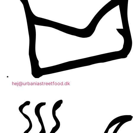
hej@urbaniastreetfood.dk