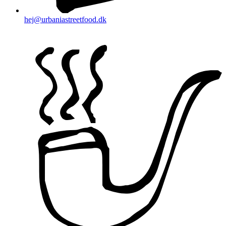
hej@urbaniastreetfood.dk