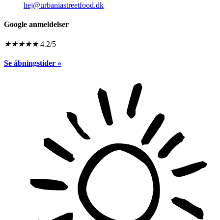
hej@urbaniastreetfood.dk
Google anmeldelser
★
★
★
★
★
4.2/5
Se åbningstider »