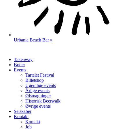
Urbania Beach Bar »
Takeaway
Boder
Events
Tartelet Festival
Billetshop
Ugentlige events
Årlige events
Ølsmagninger
Historisk Beerwalk
Øvrige events
Selskaber
Kontakt
Kontakt
Job